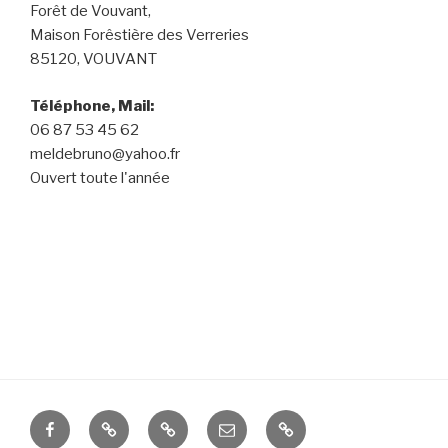
Forêt de Vouvant,
Maison Forêstière des Verreries
85120, VOUVANT
Téléphone, Mail:
06 87 53 45 62
meldebruno@yahoo.fr
Ouvert toute l'année
Facebook
Twitter
Instagram
E-
logo
mail
barre