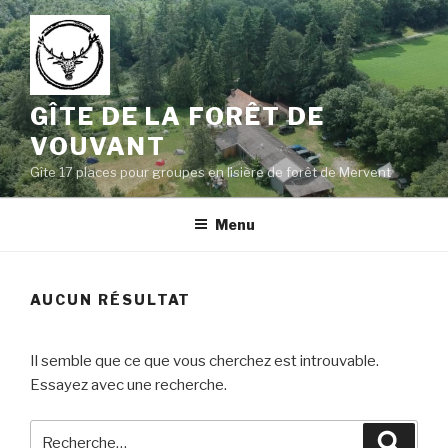
Aller
au
contenu
principal
GÎTE DE LA FORÊT DE
VOUVANT
Gîte 17 places pour groupes en lisière de forêt de Mervent
Menu
AUCUN RÉSULTAT
Il semble que ce que vous cherchez est introuvable.
Essayez avec une recherche.
Recherche
Reche