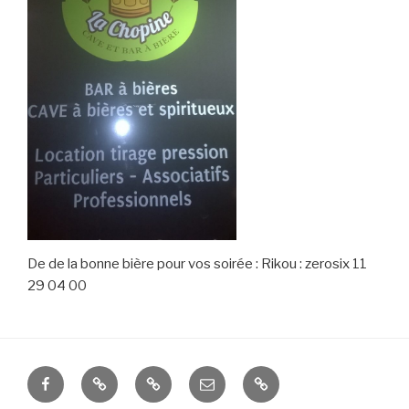
De de la bonne bière pour vos soirée : Rikou : zerosix 11
29 04 00
Facebook
Twitter
Instagram
E-
logo
mail
barre